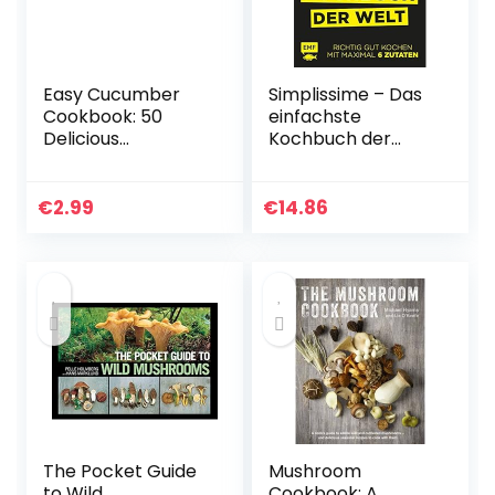
Easy Cucumber
Simplissime – Das
Cookbook: 50
einfachste
Delicious
Kochbuch der
Cucumber
Welt: Richtig gut
Recipes; Methods
kochen mit
and Techniques
maximal 6 Zutaten
€
2.99
€
14.86
for Cooking with
Cucumbers (2nd
Edition…
The Pocket Guide
Mushroom
to Wild
Cookbook: A