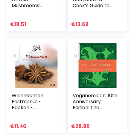
Mushrooms:
Cook’s Guide to
Helpful Tips for
Edible Wild and
Mushrooming in
Cultivated
the Field
Mushrooms and
€
18.51
€
13.69
Delicious Seasonal
Recipes to Cook
with…
Weihnachten:
Veganomicon, 10th
Festmenüs •
Anniversary
Backen •
Edition: The
Geschenke • Ideen
Ultimate Vegan
zu Silvester
Cookbook
€
11.46
€
28.89