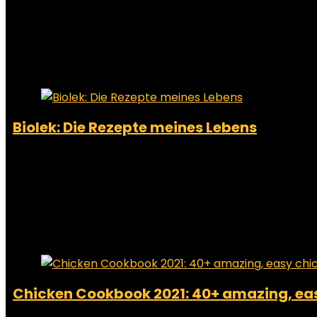
Showing 1–12 of 23 results
Added to wishlist
Removed from wishlist
0
Add to compare
Biolek: Die Rezepte meines Lebens
Added to wishlist
Removed from wishlist
0
Add to compare
€
24.10
Added to wishlist
Removed from wishlist
0
Add to compare
Chicken Cookbook 2021: 40+ amazing, easy