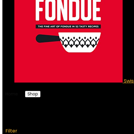
Swis
Home
Shop
Kookboeken, eten and wijn
Kookboeken, eten and wijn
Filter