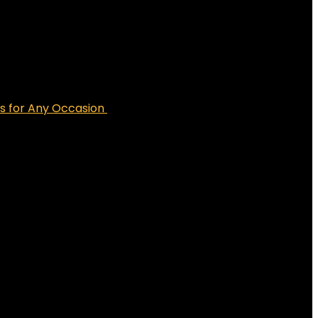
s for Any Occasion
€
18.00