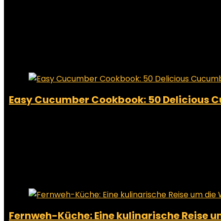
Added to wishlist
Removed from wishlist
0
Add to compare
€
4.23
Added to wishlist
Removed from wishlist
0
Add to compare
Easy Cucumber Cookbook: 50 Delicious C
Added to wishlist
Removed from wishlist
0
Add to compare
€
2.99
Added to wishlist
Removed from wishlist
0
Add to compare
Fernweh-Küche: Eine kulinarische Reise u