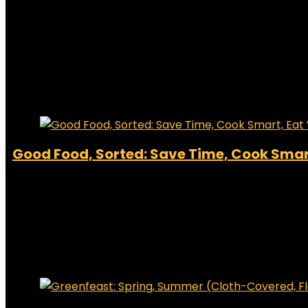
Added to wishlist
Removed from wishlist
0
Add to compare
€
22.00
Added to wishlist
Removed from wishlist
0
Add to compare
Good Food, Sorted: Save Time, Cook Smart
Added to wishlist
Removed from wishlist
0
Add to compare
€
12.17
Added to wishlist
Removed from wishlist
0
Add to compare