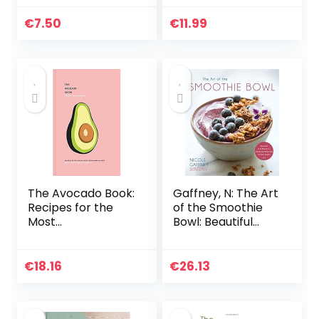
Smoothies for
Weight Loss and
€
7.50
€
11.99
Smoothies for
Optimum Health
The Avocado Book:
Gaffney, N: The Art
Recipes for the
of the Smoothie
Most
Bowl: Beautiful
Instagrammable
Fruit Blends for
Fruit
Satisfying Meals
and Healthy
€
18.16
€
26.13
Snacks