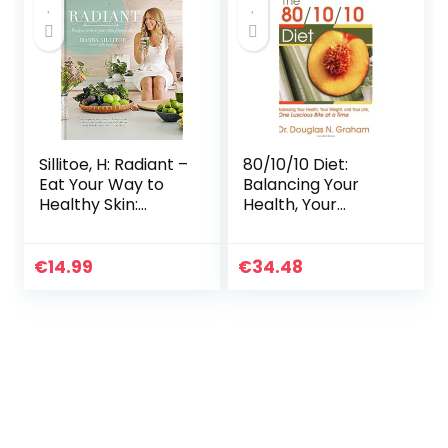
Sillitoe, H: Radiant –
80/10/10 Diet:
Eat Your Way to
Balancing Your
Healthy Skin:
Health, Your
Recipes to heal
Weight and Your
your skin from
Life – One Luscious
within
Bite at a Time
€
14.99
€
34.48