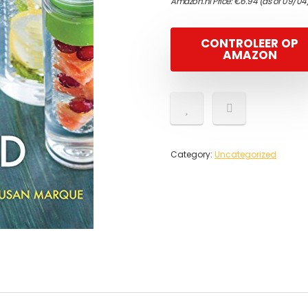
Amazon.nl Price:
€
6.94
(as of 09/04
CONTROLEER OP
AMAZON
Category:
Uncategorized