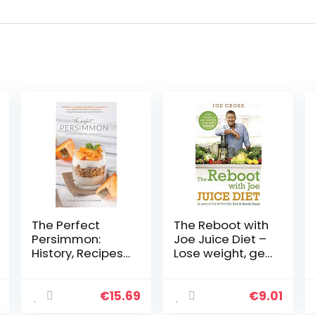
The Perfect
The Reboot with
Persimmon:
Joe Juice Diet –
History, Recipes,
Lose weight, get
and More
healthy and feel
amazing: As
seen in the hit
€
15.69
€
9.01
film ‘Fat, Sick &