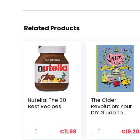
Related Products
Nutella: The 30
The Cider
Best Recipes
Revolution: Your
DIY Guide to
Cider & Pet-Nat
€
11.99
€
19.20