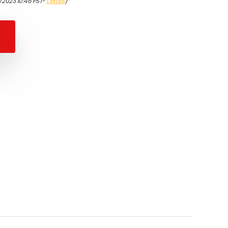
/2023 10:46 PST-
Details
)