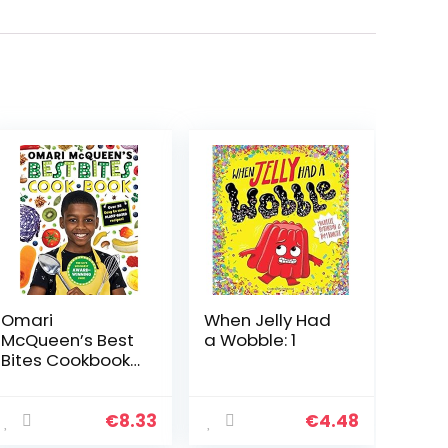
Omari
When Jelly Had
McQueen’s Best
a Wobble: 1
Bites Cookbook
(star of TVs
Whats Cooking,
Omari?): 1
€
8.33
€
4.48