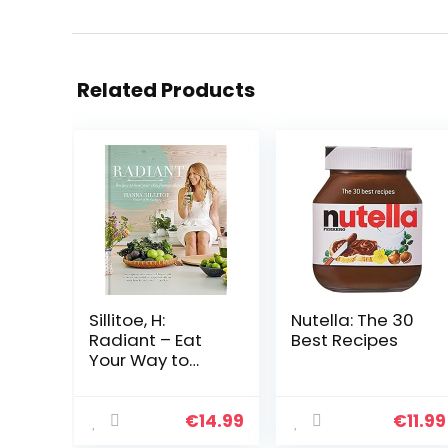
Related Products
Sillitoe, H:
Nutella: The 30
Radiant – Eat
Best Recipes
Your Way to
Healthy Skin:
Recipes to heal
your skin from
€
14.99
€
11.99
within