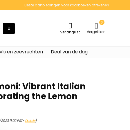
Beste aanbiedingen voor kookboeken afrekenen
0
Vergelijken
verlanglijst
Vis en zeevruchten
Deal van de dag
oni: Vibrant Italian
brating the Lemon
/2023 11:02 PST-
Details
)