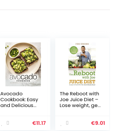
Avocado
The Reboot with
Cookbook: Easy
Joe Juice Diet –
and Delicious
Lose weight, get
Avocado
healthy and feel
Recipes
amazing: As
Everyone Will
seen in the hit
€
11.17
€
9.01
Love
film ‘Fat, Sick &