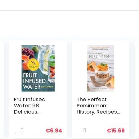
Fruit Infused
The Perfect
Water: 98
Persimmon:
Delicious
History, Recipes,
Recipes for Your
and More
Fruit Infuser
Water Pitcher
€
6.94
€
15.69