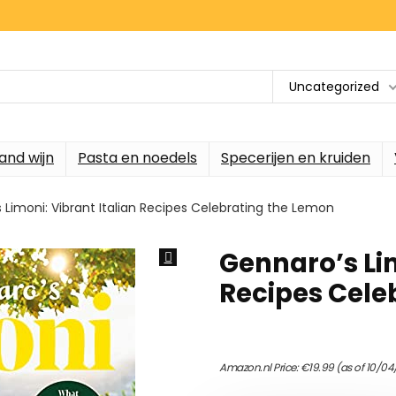
Uncategorized
and wijn
Pasta en noedels
Specerijen en kruiden
 Limoni: Vibrant Italian Recipes Celebrating the Lemon
Gennaro’s Lim
Recipes Cele
Amazon.nl Price:
€
19.99
(as of 10/04