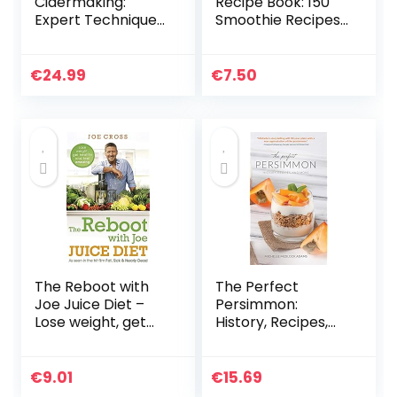
Cidermaking:
Recipe Book: 150
Expert Techniques
Smoothie Recipes
for Fermenting
Including
and Flavoring Your
Smoothies for
Favorite Hard
Weight Loss and
€
24.99
€
7.50
Cider
Smoothies for
Optimum Health
The Reboot with
The Perfect
Joe Juice Diet –
Persimmon:
Lose weight, get
History, Recipes,
healthy and feel
and More
amazing: As seen
in the hit film ‘Fat,
€
9.01
€
15.69
Sick & Nearly…