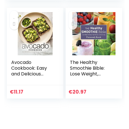
Avocado
The Healthy
Cookbook: Easy
Smoothie Bible:
and Delicious
Lose Weight,
Avocado Recipes
Detoxify, Fight
Everyone Will Love
Disease, and Live
Long
€
11.17
€
20.97