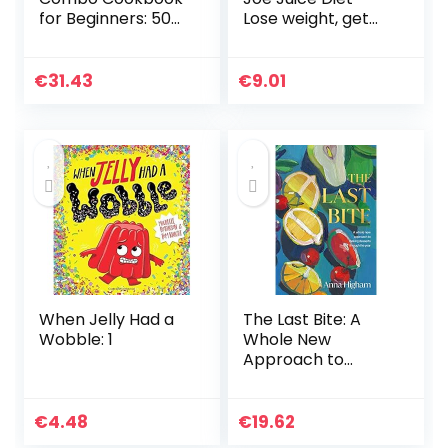
for Beginners: 500
Lose weight, get
Super-Easy,
healthy and feel
Super-Healthy
amazing: As seen
Smoothies, Soups,
in the hit film ‘Fat,
€
31.43
€
9.01
Sauces Recipes
Sick & Nearly…
for…
When Jelly Had a
The Last Bite: A
Wobble: 1
Whole New
Approach to
Making Desserts
Through the Year
€
4.48
€
19.62