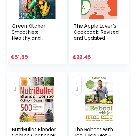
Green Kitchen
The Apple Lover’s
Smoothies:
Cookbook: Revised
Healthy and
and Updated
Colourful
Smoothies for
Everyday
€
51.99
€
22.45
NutriBullet Blender
The Reboot with
Combo Cookbook
Joe Juice Diet –