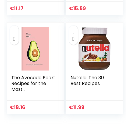
Everyone Will Love
€
11.17
€
15.69
The Avocado Book:
Nutella: The 30
Recipes for the
Best Recipes
Most
Instagrammable
Fruit
€
18.16
€
11.99