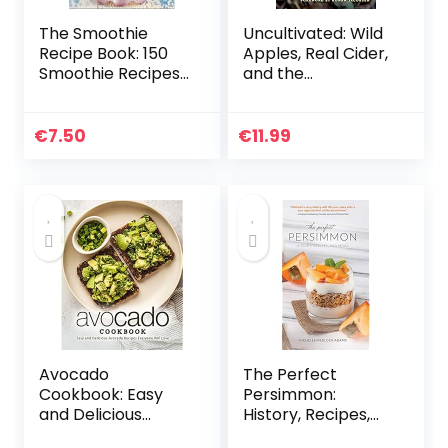
The Smoothie
Uncultivated: Wild
Recipe Book: 150
Apples, Real Cider,
Smoothie Recipes
and the
Including
Complicated Art
Smoothies for
of Making a Living
Weight Loss and
€
7.50
€
11.99
Smoothies for
Optimum Health
Avocado
The Perfect
Cookbook: Easy
Persimmon:
and Delicious
History, Recipes,
Avocado Recipes
and More