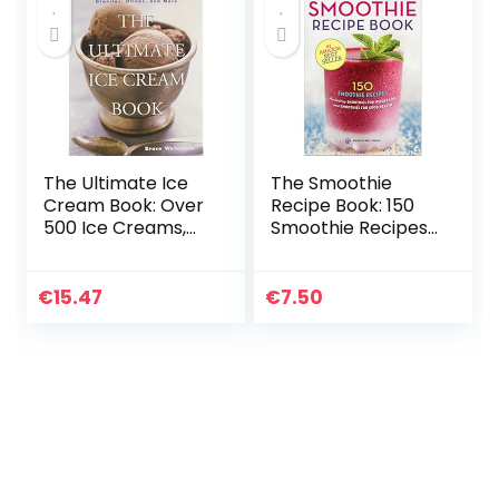
The Ultimate Ice
The Smoothie
Cream Book: Over
Recipe Book: 150
500 Ice Creams,
Smoothie Recipes
Sorbets, Granitas,
Including
Drinks, And More
Smoothies for
Weight Loss and
€
15.47
€
7.50
Smoothies for
Optimum Health