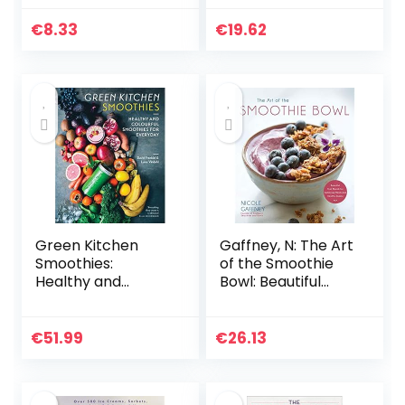
Cooking, Omari?): 1
Through the Year
€
8.33
€
19.62
Green Kitchen
Gaffney, N: The Art
Smoothies:
of the Smoothie
Healthy and
Bowl: Beautiful
Colourful
Fruit Blends for
Smoothies for
Satisfying Meals
Everyday
and Healthy
€
51.99
€
26.13
Snacks