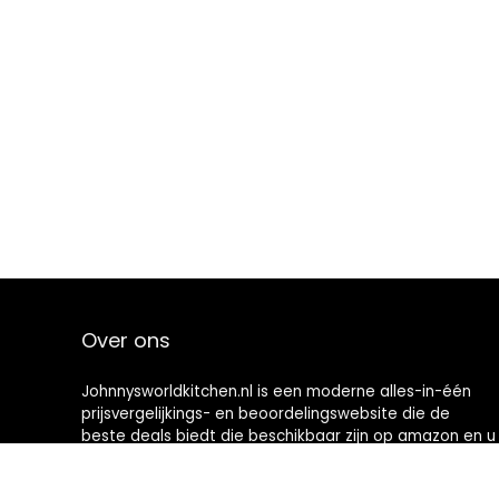
Over ons
Johnnysworldkitchen.nl is een moderne alles-in-één
prijsvergelijkings- en beoordelingswebsite die de
beste deals biedt die beschikbaar zijn op amazon en u
op de hoogte houdt via de laatst toegevoegde blogs.
Alle afbeeldingen zijn auteursrechtelijk beschermd