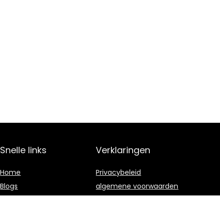
Snelle links
Verklaringen
Home
Privacybeleid
Blogs
algemene voorwaarden
Alles winkelen
Gelieerde
openbaarmaking
Onze webshops