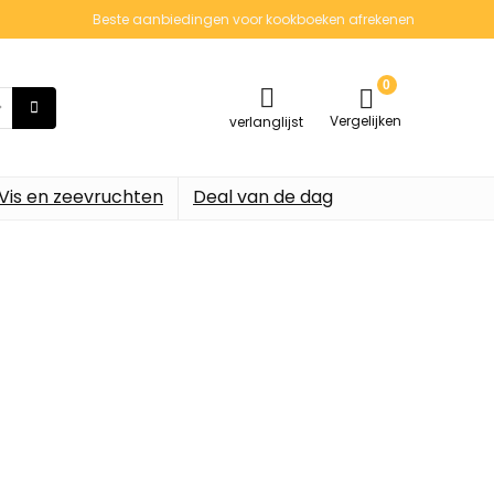
Beste aanbiedingen voor kookboeken afrekenen
0
Vergelijken
verlanglijst
Vis en zeevruchten
Deal van de dag