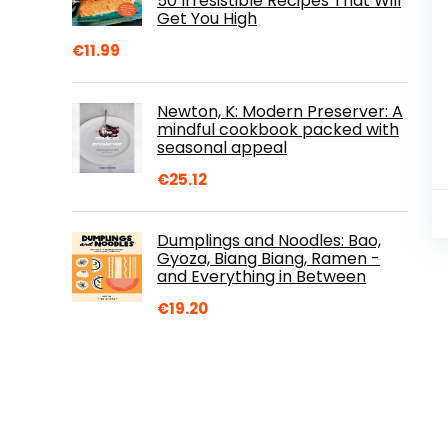
50 Irresistible Recipes That Will
Get You High
€
11.99
Newton, K: Modern Preserver: A
mindful cookbook packed with
seasonal appeal
€
25.12
Dumplings and Noodles: Bao,
Gyoza, Biang Biang, Ramen -
and Everything in Between
€
19.20