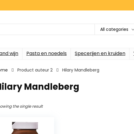
All categories
and wijn
Pasta en noedels
Specerijen en kruiden
ome
Product auteur 2
Hilary Mandleberg
Hilary Mandleberg
owing the single result