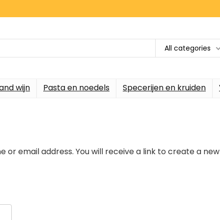
All categories
and wijn
Pasta en noedels
Specerijen en kruiden
or email address. You will receive a link to create a new