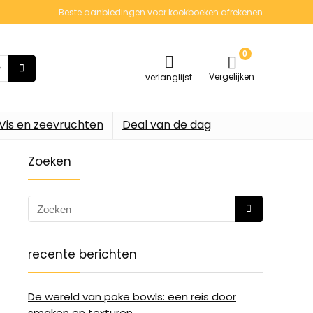
Beste aanbiedingen voor kookboeken afrekenen
0
Vergelijken
verlanglijst
Vis en zeevruchten
Deal van de dag
Zoeken
recente berichten
De wereld van poke bowls: een reis door
smaken en texturen