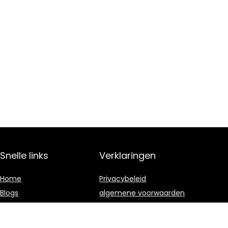
Snelle links
Verklaringen
Home
Privacybeleid
Blogs
algemene voorwaarden
Alles winkelen
Gelieerde
openbaarmaking
Onze webshops