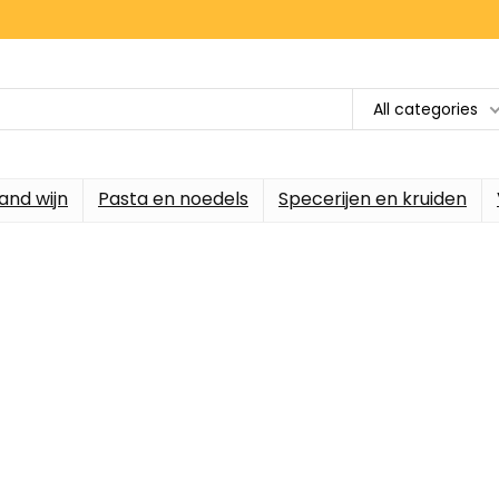
All categories
and wijn
Pasta en noedels
Specerijen en kruiden