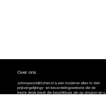
Over ons
Johnnysworldkitchen.nl is een moderne alles-in-één
prijsvergelijkings- en beoordelingswebsite die de
beste deals biedt die beschikbaar zijn op amazon en u
op de hoogte houdt via de laatst toegevoegde blogs.
Alle afbeeldingen zijn auteursrechtelijk beschermd