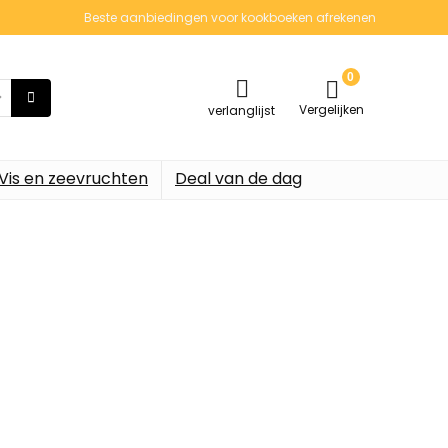
Beste aanbiedingen voor kookboeken afrekenen
0
Vergelijken
verlanglijst
Vis en zeevruchten
Deal van de dag