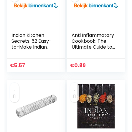
Indian Kitchen
Anti Inflammatory
Secrets: 52 Easy-
Cookbook: The
to-Make Indian
Ultimate Guide to
Recipes for
Heal the Immune
Beginners (English
System and
Edition)
Reduce
€
5.57
€
0.89
Inflammation
Naturally (Anti…