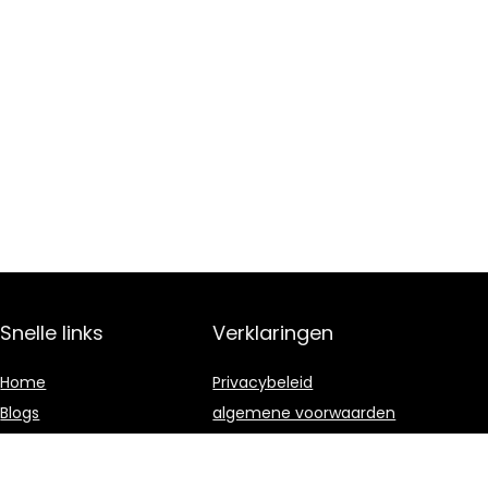
Snelle links
Verklaringen
Home
Privacybeleid
Blogs
algemene voorwaarden
Alles winkelen
Gelieerde
openbaarmaking
Onze webshops