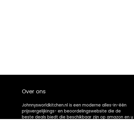
Over ons
Johnnysworldkitchen.nl is een moderne alles-in-één
prijsvergelijkings- en beoordelingswebsite die de
beste deals biedt die beschikbaar zijn op amazon en u
op de hoogte houdt via de laatst toegevoegde blogs.
Alle afbeeldingen zijn auteursrechtelijk beschermd