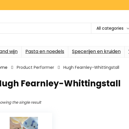
All categories
and wijn
Pasta en noedels
Specerijen en kruiden
ome
Product Performer
Hugh Fearnley-Whittingstall
Hugh Fearnley-Whittingstall
owing the single result