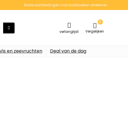
Beste aanbiedingen voor kookboeken afrekenen
0
Vergelijken
verlanglijst
Vis en zeevruchten
Deal van de dag