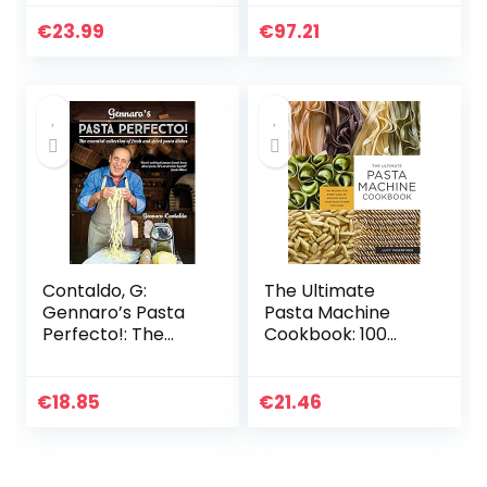
Gnocchi, and
pasta sauces
Risotto [A
€
23.99
€
97.21
Cookbook]
Contaldo, G:
The Ultimate
Gennaro’s Pasta
Pasta Machine
Perfecto!: The
Cookbook: 100
Essential
Recipes for Every
Collection of Fresh
Kind of Amazing
and Dried Pasta
Pasta Your Pasta
€
18.85
€
21.46
Dishes
Maker Can Make