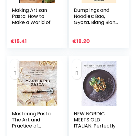
Making Artisan
Dumplings and
Pasta: How to
Noodles: Bao,
Make a World of
Gyoza, Biang Biang,
Handmade
Ramen – and
Noodles, Stuffed
Everything in
Pasta, Dumplings,
Between
€
15.41
€
19.20
and More
Mastering Pasta:
NEW NORDIC
The Art and
MEETS OLD
Practice of
ITALIAN: Perfectly
Handmade Pasta,
paired 45 vegan