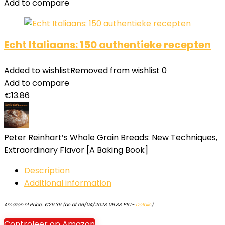
Add to compare
Echt Italiaans: 150 authentieke recepten
Added to wishlist
Removed from wishlist
0
Add to compare
€
13.86
Peter Reinhart’s Whole Grain Breads: New Techniques,
Extraordinary Flavor [A Baking Book]
Description
Additional information
Amazon.nl Price:
€
26.36
(as of 06/04/2023 09:33 PST-
Details
)
Controleer op Amazon