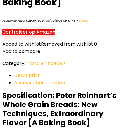
Baking Book]
Amazon.nl Price:
€
26.36
(as of 06/04/2023 09:33 PST-
Details
)
Controleer op Amazon
Added to wishlist
Removed from wishlist
0
Add to compare
Category:
Pasta en noedels
Description
Additional information
Specification:
Peter Reinhart’s
Whole Grain Breads: New
Techniques, Extraordinary
Flavor [A Baking Book]