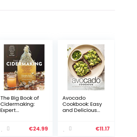
The Big Book of
Avocado
Cidermaking:
Cookbook: Easy
Expert
and Delicious
Techniques for
Avocado
Fermenting and
Recipes
Flavoring Your
Everyone Will
€
24.99
€
11.17
Favorite Hard
Love