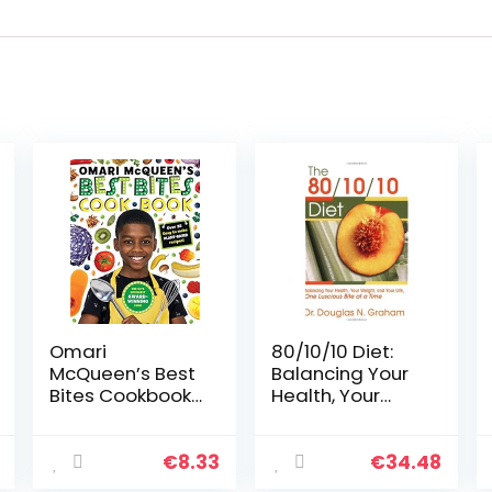
Omari
80/10/10 Diet:
McQueen’s Best
Balancing Your
Bites Cookbook
Health, Your
(star of TVs
Weight and Your
Whats Cooking,
Life – One
Omari?): 1
Luscious Bite at
€
8.33
€
34.48
a Time