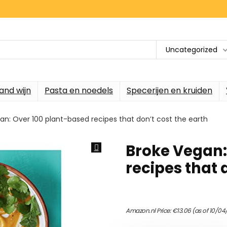
Uncategorized
and wijn
Pasta en noedels
Specerijen en kruiden
an: Over 100 plant-based recipes that don’t cost the earth
Broke Vegan:
recipes that 
Amazon.nl Price:
€
13.06
(as of 10/04