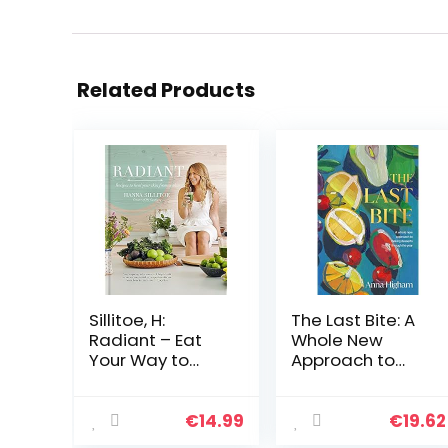
Related Products
Sillitoe, H:
The Last Bite: A
Radiant – Eat
Whole New
Your Way to
Approach to
Healthy Skin:
Making Desserts
Recipes to heal
Through the
your skin from
Year
€
14.99
€
19.62
within