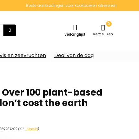
Beste aanbiedingen voor kookboeken afrekenen
0
Vergelijken
verlanglijst
Vis en zeevruchten
Deal van de dag
 Over 100 plant-based
don’t cost the earth
/2023 11:02 PST-
Details
)