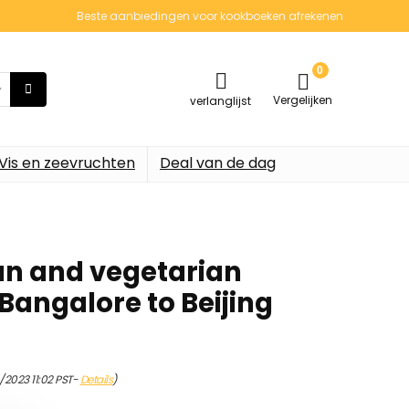
Beste aanbiedingen voor kookboeken afrekenen
0
Vergelijken
verlanglijst
Vis en zeevruchten
Deal van de dag
gan and vegetarian
Bangalore to Beijing
/2023 11:02 PST-
Details
)