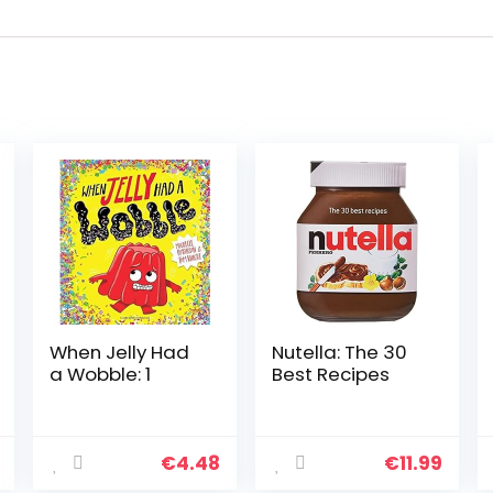
When Jelly Had
Nutella: The 30
a Wobble: 1
Best Recipes
€
4.48
€
11.99