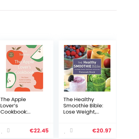
The Apple
The Healthy
Lover’s
Smoothie Bible:
Cookbook:
Lose Weight,
Revised and
Detoxify, Fight
Updated
Disease, and
Live Long
€
22.45
€
20.97