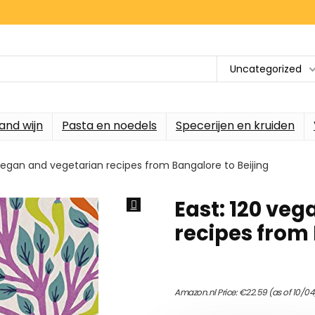
Uncategorized
and wijn
Pasta en noedels
Specerijen en kruiden
 vegan and vegetarian recipes from Bangalore to Beijing
East: 120 ve
recipes from 
Amazon.nl Price:
€
22.59
(as of 10/04