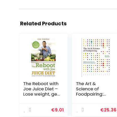
Related Products
The Reboot with
The Art &
Joe Juice Diet –
Science of
Lose weight, get
Foodpairing:
healthy and feel
10,000 flavour
amazing: As
matches that
seen in the hit
will transform
€
9.01
€
25.36
film ‘Fat, Sick &
the way you eat