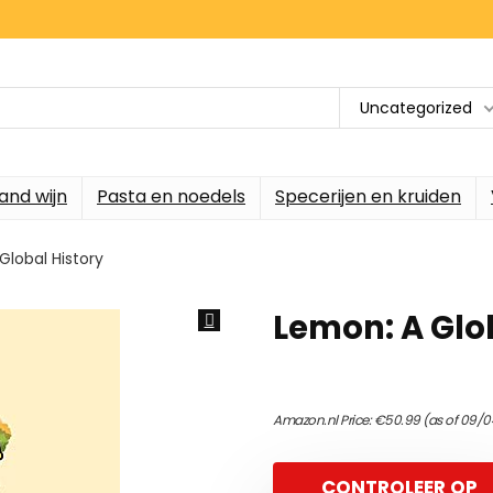
Uncategorized
and wijn
Pasta en noedels
Specerijen en kruiden
Global History
Lemon: A Glo
Amazon.nl Price:
€
50.99
(as of 09/0
CONTROLEER OP