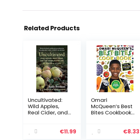
Related Products
Uncultivated:
Omari
Wild Apples,
McQueen’s Best
Real Cider, and
Bites Cookbook
the
(star of TVs
Complicated Art
Whats Cooking,
of Making a
Omari?): 1
€
11.99
€
8.33
Living