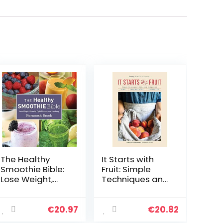
The Healthy
It Starts with
Smoothie Bible:
Fruit: Simple
Lose Weight,
Techniques and
Detoxify, Fight
Delicious
Disease, and
Recipes for
Live Long
Jams,
€
20.97
€
20.82
Marmalades,