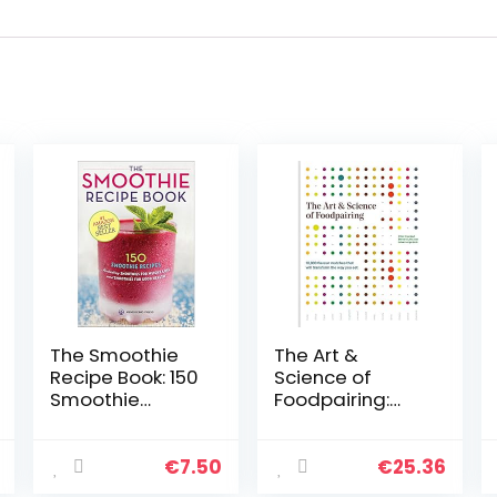
The Smoothie
The Art &
Recipe Book: 150
Science of
Smoothie
Foodpairing:
Recipes
10,000 flavour
Including
matches that
Smoothies for
will transform
€
7.50
€
25.36
Weight Loss and
the way you eat