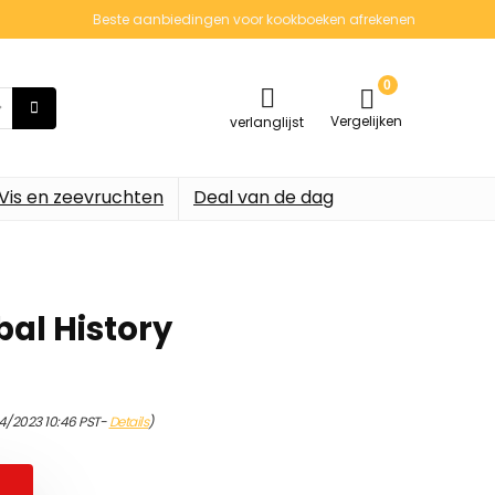
Beste aanbiedingen voor kookboeken afrekenen
0
Vergelijken
verlanglijst
Vis en zeevruchten
Deal van de dag
bal History
4/2023 10:46 PST-
Details
)