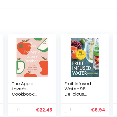
The Apple
Fruit Infused
Lover’s
Water: 98
Cookbook:
Delicious
Revised and
Recipes for Your
Updated
Fruit Infuser
Water Pitcher
€
22.45
€
6.94