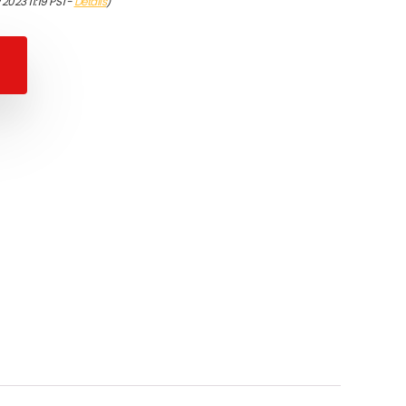
2023 11:19 PST-
Details
)