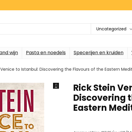
Uncategorized
and wijn
Pasta en noedels
Specerijen en kruiden
n Venice to Istanbul: Discovering the Flavours of the Eastern Med
Rick Stein Ve
Discovering t
Eastern Medi