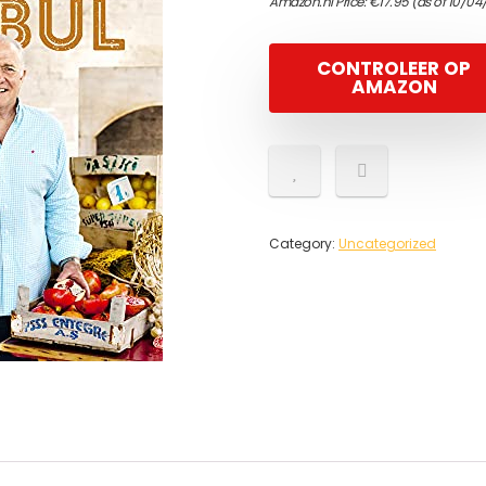
Amazon.nl Price:
€
17.95
(as of 10/04/
CONTROLEER OP
AMAZON
Category:
Uncategorized