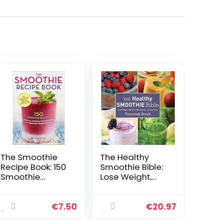
The Smoothie
The Healthy
Recipe Book: 150
Smoothie Bible:
Smoothie
Lose Weight,
Recipes
Detoxify, Fight
Including
Disease, and
Smoothies for
Live Long
€
7.50
€
20.97
Weight Loss and