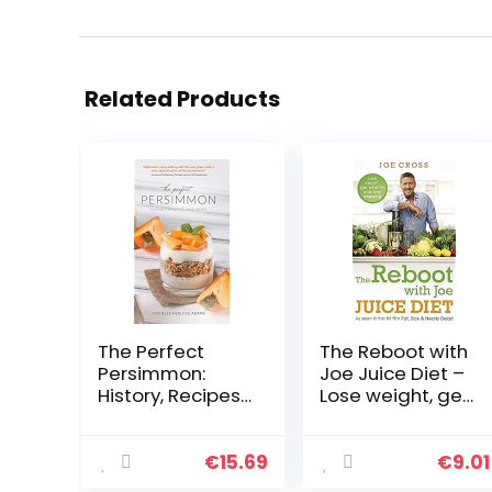
Related Products
The Perfect
The Reboot with
Persimmon:
Joe Juice Diet –
History, Recipes,
Lose weight, get
and More
healthy and feel
amazing: As
seen in the hit
€
15.69
€
9.01
film ‘Fat, Sick &