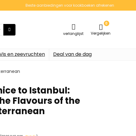
Beste aanbiedingen voor kookboeken afrekenen
0
Vergelijken
verlanglijst
Vis en zeevruchten
Deal van de dag
iterranean
nice to Istanbul:
he Flavours of the
terranean