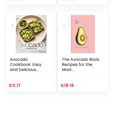
Avocado
The Avocado Book:
Cookbook: Easy
Recipes for the
and Delicious
Most
Avocado Recipes
Instagrammable
Everyone Will Love
Fruit
€
11.17
€
18.16