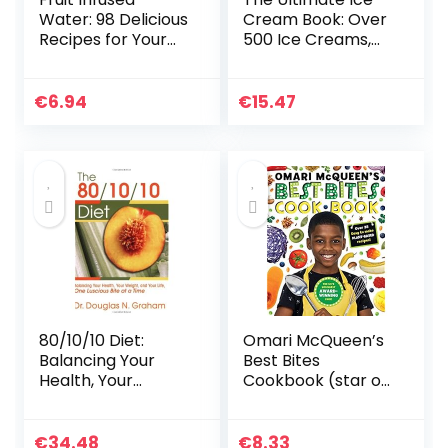
Water: 98 Delicious
Cream Book: Over
Recipes for Your
500 Ice Creams,
Fruit Infuser Water
Sorbets, Granitas,
Pitcher
Drinks, And More
€
6.94
€
15.47
80/10/10 Diet:
Omari McQueen’s
Balancing Your
Best Bites
Health, Your
Cookbook (star of
Weight and Your
TVs Whats
Life – One Luscious
Cooking, Omari?): 1
Bite at a Time
€
34.48
€
8.33