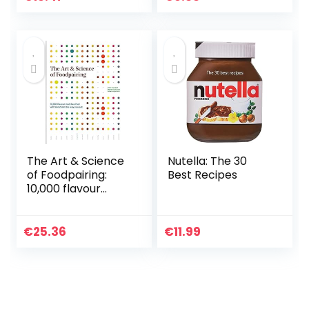
The Art & Science
Nutella: The 30
of Foodpairing:
Best Recipes
10,000 flavour
matches that will
transform the way
you eat
€
25.36
€
11.99