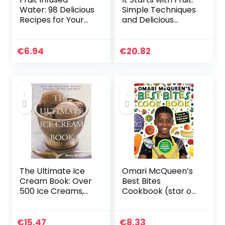
Water: 98 Delicious
Simple Techniques
Recipes for Your
and Delicious
Fruit Infuser Water
Recipes for Jams,
Pitcher
Marmalades, and
Preserves
€
6.94
€
20.82
The Ultimate Ice
Omari McQueen’s
Cream Book: Over
Best Bites
500 Ice Creams,
Cookbook (star of
Sorbets, Granitas,
TVs Whats
Drinks, And More
Cooking, Omari?): 1
€
15.47
€
8.33