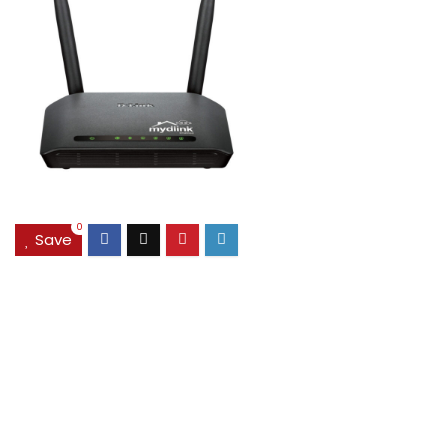
0
Save