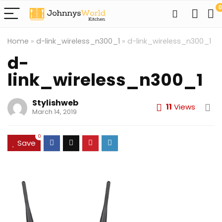
0
Home
»
d-link_wireless_n300_1
»
d-link_wireless_n300_1
d-
link_wireless_n300_1
Stylishweb
11
Views
March 14, 2019
0
Save