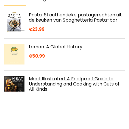
Pasta: 61 authentieke pastagerechten uit
de keuken van Spaghetteria Pasta-bar
€
23.99
Lemon: A Global History
€
50.99
Meat Illustrated: A Foolproof Guide to
Understanding and Cooking with Cuts of
All Kinds
€
30.07
365 Smoothies, Powerdrinks & Co.:
Smoothies, Shakes, Säfte, Limonaden,
frische Detox-Wässer und bunte