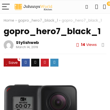
0
Home
»
gopro_hero7_black_1
»
gopro_hero7_black_1
gopro_hero7_black_1
Stylishweb
14
Views
March 14, 2019
0
Save