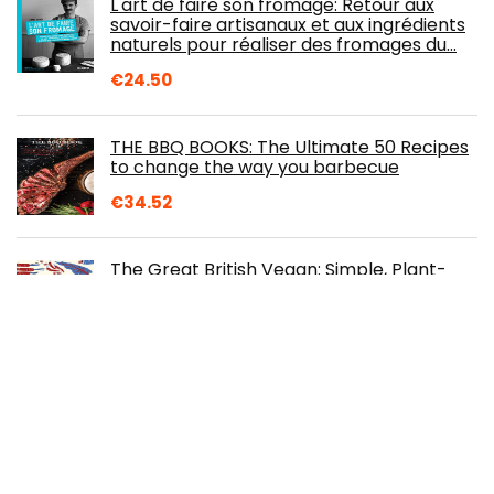
L'art de faire son fromage: Retour aux
savoir-faire artisanaux et aux ingrédients
naturels pour réaliser des fromages du…
€
24.50
THE BBQ BOOKS: The Ultimate 50 Recipes
to change the way you barbecue
€
34.52
The Great British Vegan: Simple, Plant-
Based Recipes to Cook the Nation's
Favourite Dishes
€
22.60
50 Ways to Eat Cock: Healthy Chicken
Recipes with Balls!: 1
€
18.57