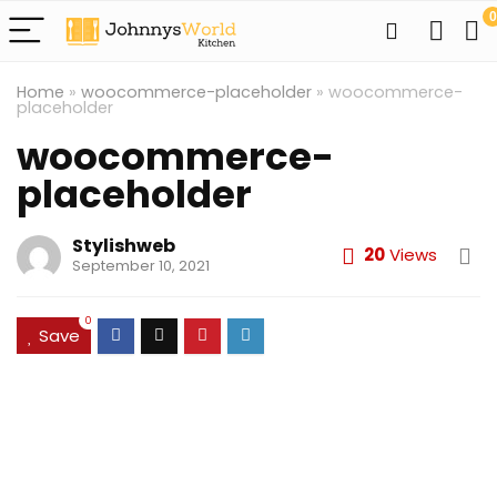
0
Home
»
woocommerce-placeholder
»
woocommerce-
placeholder
woocommerce-
placeholder
Stylishweb
20
Views
September 10, 2021
0
Save